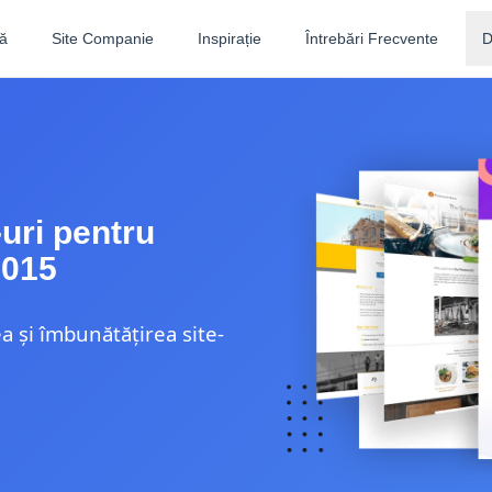
ă
Site Companie
Inspirație
Întrebări Frecvente
D
uri pentru
2015
ea și îmbunătățirea site-