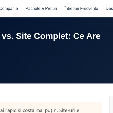
 Companie
Pachete & Prețuri
Întrebări Frecvente
Des
 vs. Site Complet: Ce Are
 rapid și costă mai puțin. Site-urile