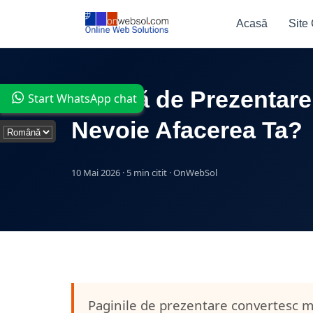
Acasă
Site
Pagină de Prezentare
Start WhatsApp chat
Nevoie Afacerea Ta?
10 Mai 2026 · 5 min citit · OnWebSol
Paginile de prezentare convertesc mai