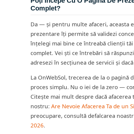
Poți Începe Cu O Pagină De Prezen
Complet?
Da — și pentru multe afaceri, aceasta 
prezentare îți permite să validezi concept
înțelegi mai bine ce întreabă clienții tăi
complet. Vei ști ce întrebări să răspunz
adresezi în secțiunea de servicii și dac
La OnWebSol, trecerea de la o pagină d
proces simplu. Nu o iei de la zero — co
Citește mai mult despre dacă afacerea t
nostru:
Are Nevoie Afacerea Ta de un S
preocupare, consultă defalcarea noast
2026
.