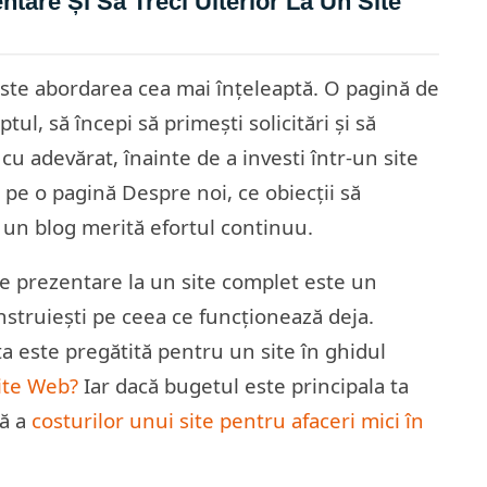
tare Și Să Treci Ulterior La Un Site
este abordarea cea mai înțeleaptă. O pagină de
ul, să începi să primești solicitări și să
 cu adevărat, înainte de a investi într-un site
i pe o pagină Despre noi, ce obiecții să
ă un blog merită efortul continuu.
e prezentare la un site complet este un
nstruiești pe ceea ce funcționează deja.
a este pregătită pentru un site în ghidul
ite Web?
Iar dacă bugetul este principala ta
ră a
costurilor unui site pentru afaceri mici în