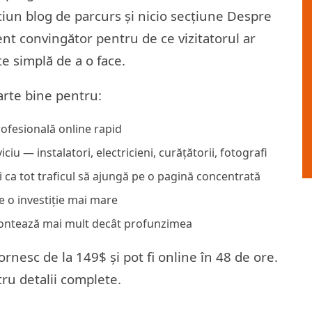
iciun blog de parcurs și nicio secțiune Despre
ent convingător pentru de ce vizitatorul ar
e simplă de a o face.
arte bine pentru:
rofesională online rapid
iu — instalatori, electricieni, curățătorii, fotografi
i ca tot traficul să ajungă pe o pagină concentrată
e o investiție mai mare
a contează mai mult decât profunzimea
nesc de la 149$ și pot fi online în 48 de ore.
ru detalii complete.