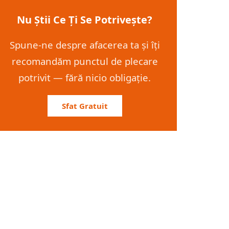
Nu Știi Ce Ți Se Potrivește?
Spune-ne despre afacerea ta și îți
recomandăm punctul de plecare
potrivit — fără nicio obligație.
Sfat Gratuit