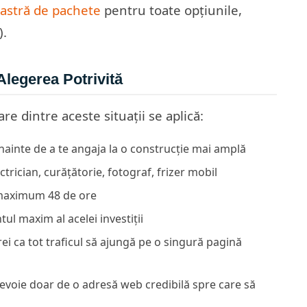
astră de pachete
pentru toate opțiunile,
).
legerea Potrivită
e dintre aceste situații se aplică:
înainte de a te angaja la o construcție mai amplă
ctrician, curățătorie, fotograf, frizer mobil
n maximum 48 de ore
ul maxim al acelei investiții
rei ca tot traficul să ajungă pe o singură pagină
 nevoie doar de o adresă web credibilă spre care să