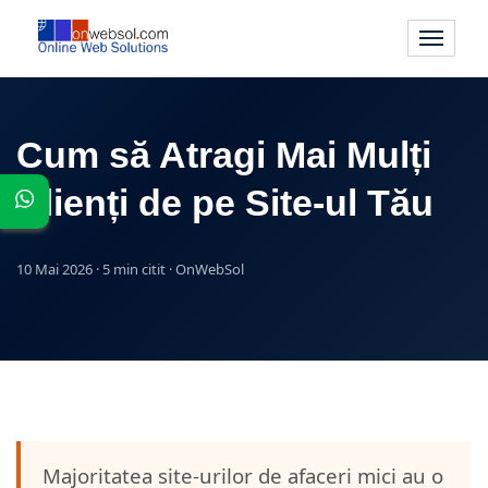
Toggle
navigati
Cum să Atragi Mai Mulți
Clienți de pe Site-ul Tău
10 Mai 2026 · 5 min citit · OnWebSol
Majoritatea site-urilor de afaceri mici au o