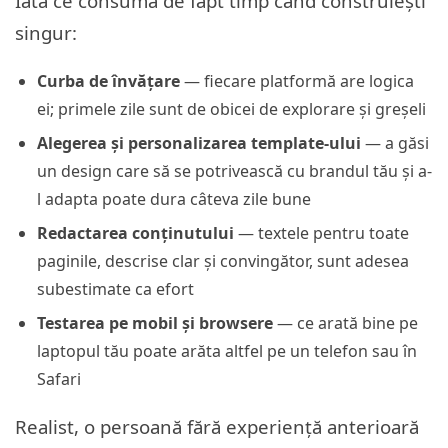
Iată ce consumă de fapt timp când construiești
singur:
Curba de învățare
— fiecare platformă are logica
ei; primele zile sunt de obicei de explorare și greșeli
Alegerea și personalizarea template-ului
— a găsi
un design care să se potrivească cu brandul tău și a-
l adapta poate dura câteva zile bune
Redactarea conținutului
— textele pentru toate
paginile, descrise clar și convingător, sunt adesea
subestimate ca efort
Testarea pe mobil și browsere
— ce arată bine pe
laptopul tău poate arăta altfel pe un telefon sau în
Safari
Realist, o persoană fără experiență anterioară